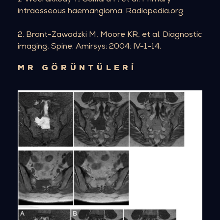
1. Weerakkody Y, Gaillard F, et al. Primary
intraosseous haemangioma. Radiopedia.org
2. Brant-Zawadzki M, Moore KR, et al. Diagnostic
imaging, Spine. Amirsys; 2004: lV-1-14.
MR GÖRÜNTÜLERİ