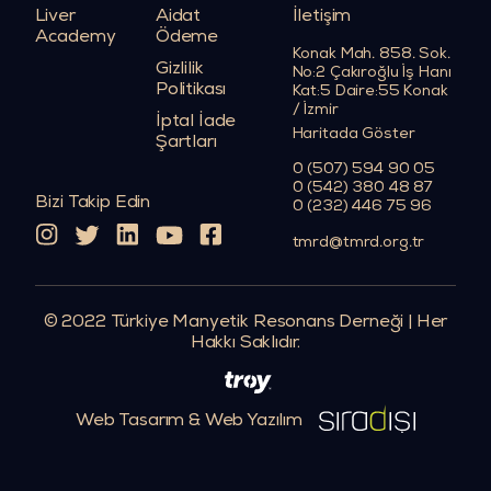
Liver
Aidat
İletişim
Academy
Ödeme
Konak Mah. 858. Sok.
Gizlilik
No:2 Çakıroğlu İş Hanı
Politikası
Kat:5 Daire:55 Konak
/ İzmir
İptal İade
Haritada Göster
Şartları
0 (507) 594 90 05
0 (542) 380 48 87
Bizi Takip Edin
0 (232) 446 75 96
tmrd@tmrd.org.tr
© 2022 Türkiye Manyetik Resonans Derneği | Her
Hakkı Saklıdır.
Web Tasarım & Web Yazılım