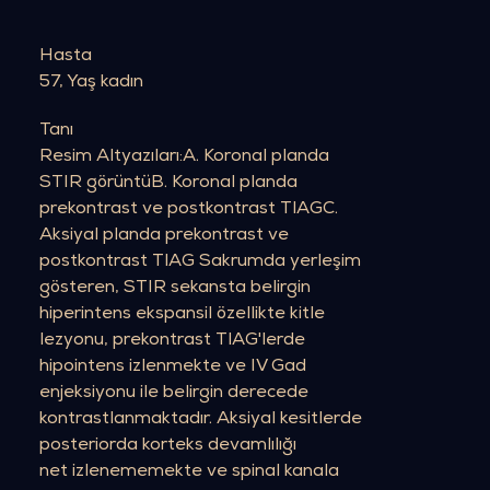
Hasta
57, Yaş kadın
Tanı
Resim Altyazıları:A. Koronal planda
STIR görüntüB. Koronal planda
prekontrast ve postkontrast TlAGC.
Aksiyal planda prekontrast ve
postkontrast TlAG Sakrumda yerleşim
gösteren, STIR sekansta belirgin
hiperintens ekspansil özellikte kitle
lezyonu, prekontrast TlAG'lerde
hipointens izlenmekte ve IV Gad
enjeksiyonu ile belirgin derecede
kontrastlanmaktadır. Aksiyal kesitlerde
posteriorda korteks devamlılığı
net izlenememekte ve spinal kanala